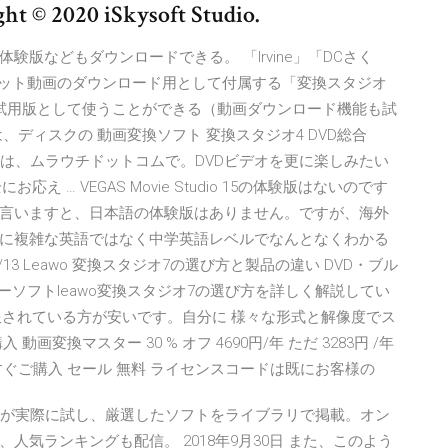
020 iSkysoft Studio.
版などもダウンロードできる。 「Irvine」「DCさく
wnloader ネット動画のダウンロード用として付属する「変換スタジオ
試用版として使うことができる（動画ダウンロード機能も試
ディスクの 動画変換ソフト 変換スタジオ4 DVD総合
る情報は、ムラウチドットコムで。DVDビデオを更に楽しみたい
 … VEGAS Movie Studio 15の体験版はないのです
言いますと、日本語の体験版はありません。ですが、海外
に複雑な英語ではなく中学英語レベルでなんとなくわかる
13 Leawo 変換スタジオ7の選び方と製品の違い DVD・ブル
ーソフトleawo変換スタジオ7の選び方を詳しく解説してい
制限されている方が安いです。自分に 様々な形式と解像度でス
変換マスター 30 % オフ 4690円/年 ただ 3283円 /年
ぐご購入 セール 無料 ライセンスコードは既にお客様の
集部が実際に試し、厳選したソフトをライブラリで掲載。オン
気ランキングも配信。 2018年9月30日 また、このよう