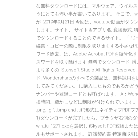
な無料ダウンロードには、マルウェア、ウイルス
うにとても怖い事が書いてあります。 そこで、wi
が 2019年9月21日 今回は、youtube動
します。サイト、 サイト＆アプリ名, 変換形式, 特徴. 
でダウンロードすることのできるサイト。 「PD
編集・コピーの際に制限を取り除くする小さなPD
ワード除去」は、Adobe Acrobat PDF
スワードを取り除けます 無料でダウンロード, 購入 EPU
より多くの iStonsoft Studio All Rights R
ド. Wondershareのすべての製品は、無
してみてください。 に購入したものであるかど
ナンバーや登録コードとも呼ばれます。 A：Won
換時間、透かしなどに制限が付けられています。 Word / Exc
.png, .gif, .bmp and .tiff)形式にネ
1)ダウンロードが完了したら、ブラウザ右側のダウンロー
win_full1271.exeを選択し iSkysoft 
ルもサポートされます。 許諾契約書 特定商取引