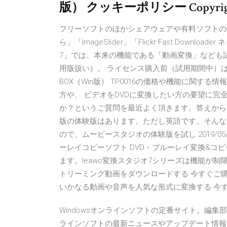
版） クッキーポリシー Copyright © 2
フリーソフトのほかシェアウェアや有料ソフトの体験
ら」「ImageSlider」「Flickr Fast Do
7」では、本来の機能である「動画変換」なども
用版扱い）。 ライセンス購入前（試用期間中）は、
BOX（Win版） TP0016の価格や機能に関す
方や、 ビデオをDVDに変換したい方の要望に完全にお応え
か？というご質問を最近よく頂きます。答えから
版の体験版はあります。ただし英語です。そんな
ので、ムービースタジオの体験版を試し 2019/05/
ーレイコピーソフト DVD・ブルーレイ変換&コピ
ます。leawo変換スタジオ7シリーズは機能が
トリーミング動画をダウンロードする 今すぐご購入 動画
いかなる動画や音声を人気な形式に変換する 今す
Windowsオンラインソフトの定番サイト。編
ラインソフトの最新ニュースやアップデート情報、人