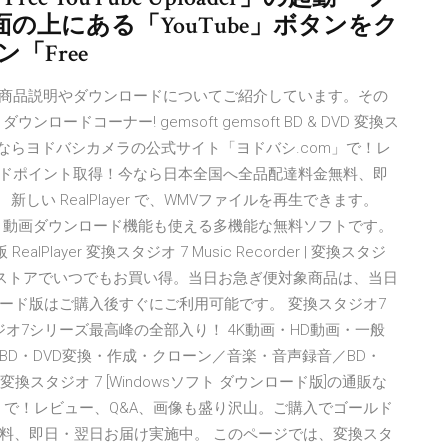
の上にある「YouTube」ボタンをク
「Free
X ULTRAの商品説明やダウンロードについてご紹介しています。その
ドコーナー! gemsoft gemsoft BD & DVD 変換ス
の通販ならヨドバシカメラの公式サイト「ヨドバシ.com」で！レ
ルドポイント取得！今なら日本全国へ全品配達料金無料、即
しい RealPlayer で、WMVファイルを再生できます。
。動画ダウンロード機能も使える多機能な無料ソフトです。
Player 変換スタジオ 7 Music Recorder | 変換スタジ
画・映像ストアでいつでもお買い得。当日お急ぎ便対象商品は、当日
ード版はご購入後すぐにご利用可能です。 変換スタジオ7
)) 変換スタジオ7シリーズ最高峰の全部入り！ 4K動画・HD動画・一般
D・DVD変換・作成・クローン／音楽・音声録音／BD・
t DVD 変換スタジオ 7 [Windowsソフト ダウンロード版]の通販な
」で！レビュー、Q&A、画像も盛り沢山。ご購入でゴールド
料、即日・翌日お届け実施中。 このページでは、変換スタ