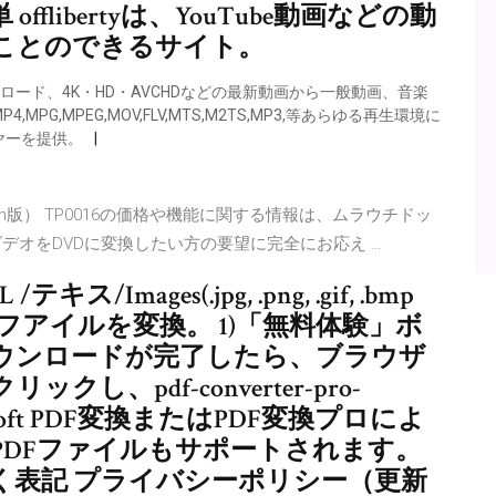
offlibertyは、YouTube動画などの動
ことのできるサイト。
ンロード、4K・HD・AVCHDなどの最新動画から一般動画、音楽
,MPEG,MOV,FLV,MTS,M2TS,MP3,等あらゆる再生環境に
ヤーを提供。
in版） TP0016の価格や機能に関する情報は、ムラウチドッ
ビデオをDVDに変換したい方の要望に完全にお応え …
/テキス/Images(.jpg, .png, .gif, .bmp
PDFフアイルを変換。 1)「無料体験」ボ
ダウンロードが完了したら、ブラウザ
、pdf-converter-pro-
iSkysoft PDF変換またはPDF変換プロによ
PDFファイルもサポートされます。
く表記 プライバシーポリシー（更新