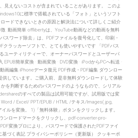
、見えないコストが含まれていることがあります。 このよ
ndows10に標準で搭載されている「フォト」というソフト
画がダウンロードできないときの原因と解決法について詳しくご紹介
動画簡単 offlibertyは、YouTube動画などの動画を無料
Fパスワード除去」は、PDFファイルを復号化して、印刷・
Fクラッカーソフトで、とても使いやすいです 「PDFパス
を復号化するユーティリティーで、オーナーパスワードとユーザーパ
B簡単変換 · 動画変換 · DVD変換 · iPodからPCへ転送 ·
eserved. 動画編集 iPhoneデータ復元 PDF作成・PDF編集 ダウンロー
料試用を提供しています。ご購入前、是非無料ダウンロードして体験
うかを判断するためのパスワードのようなもので、シリアル
dershareのすべての製品は試用可能ですが、試用版では変
el/ PPT/EPUB / HTML /テキス/Images(.jpg,
イティブPDFフアイルを変換。 1)「無料体験」ボタンをクリックします。
ドマークをクリックし、pdf-converter-pro-
PDF変換またはPDF変換プロにより、パスワードで保護されたPDFファイ
に基づく表記 プライバシーポリシー（更新版） クッキーポ