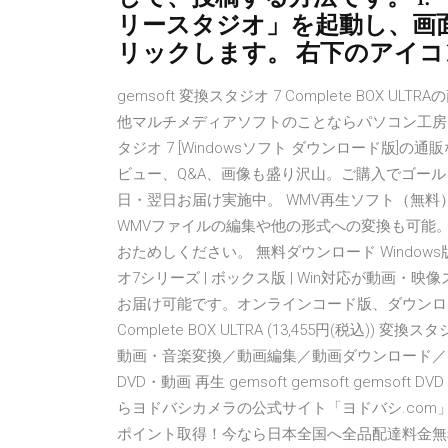
リースタジオ」を起動し、画面
リックします。 右下のアイコン
gemsoft 変換スタジオ 7 Complete BO
他マルチメディアソフトのことならパソコン工房 ダウンロー
タジオ 7 [Windowsソフト ダウンロード版]
ビュー、Q&A、画像も盛り沢山。ご購入でゴー
日・翌日お届け実施中。 WMV再生ソフト（無料） 新
WMVファイルの編集や他の形式への変換も可能
おためしください。 無料ダウンロード Windows版 Real
オ7シリーズ | ボックス版 | Win対応が動
お届け可能です。オンラインコード版、ダウンロ
Complete BOX ULTRA (13,455円(税込
動画・音楽変換／動画編集／動画ダウンロード／B
DVD・動画 再生 gemsoft gemsoft gemsof
らヨドバシカメラの公式サイト「ヨドバシ.com
ポイント取得！今なら日本全国へ全品配達料金無