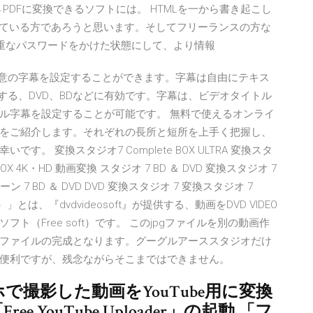
dio. HTML→PDFに変換できるソフトには。 HTMLを一から書き起こし
得ている方であろうと思います。そしてフリーランスの方な
厳重なパスワードをかけた状態にして、より情報
任意の字幕を設定することができます。字幕は自由にテキス
する、DVD、BDなどに有効です。字幕は、ビデオタイトル
ル字幕を設定することが可能です。 無料で使えるオンライ
をご紹介します。それぞれの長所と短所を上手く把握し、
 変換スタジオ7 Complete BOX ULTRA 変換スタ
 BOX 4K・HD 動画変換 スタジオ 7 BD ＆ DVD 変換スタジオ 7
 7 BD ＆ DVD DVD 変換スタジオ 7 変換スタジオ 7
タジオ）」とは、『dvdvideosoft』が提供する、動画をDVD VIDEO
フト（Free soft）です。 このjpgファイルを別の動画作
ファイルの完成となります。グーグルアーススタジオだけ
便利ですが、残念ながらそこまではできません。
マホで撮影した動画をYouTube用に変換
 YouTube Uploader」の起動 「フ