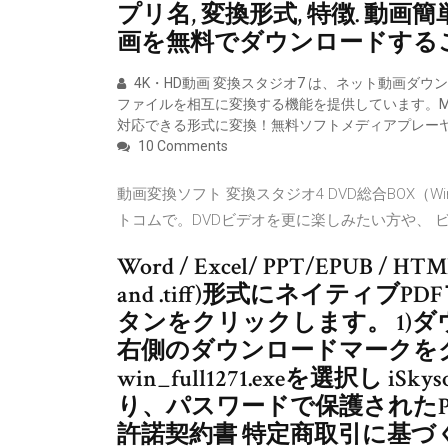
プリ名, 変換形式, 特徴. 動画簡単 
画を無料でダウンロードする
4K・HD動画 変換スタジオ7 は、ネット動画ダウ
ファイルを相互に変換する機能を提供しています。MP4,MPG
対応できる形式に変換！無料ソフトメディアプレー
10 Comments
動画変換ソフト 変換スタジオ4 DVD総合BOX（W
トコムで。DVDビデオを更に楽しみたい方や、 
Word / Excel/ PPT/EPUB / HTML 
and .tiff)形式にネイティブ
タンをクリックします。 1)
右側のダウンロードマークをクリックし
win_full1271.exeを選択し 
り、パスワードで保護された
許諾契約書 特定商取引に基づ