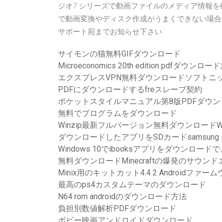
ジオ7 シリーズで動画ファイルのメディア情報を
で動画変換やディスク作成がうまくできない場合
サポート宛までお知らせ下さい
サイモンの猫無料GIFダウンロード
Microeconomics 20th edition pdfダウンロ
エクスプレスVPN無料ダウンロードソフトニ
PDFにダウンロードするfreスレーブ契約
ポケットスタイルマニュアル第8版PDFダウン
無料でプログラムをダウンロード
Winzip最新フルバージョン無料ダウンロードWin
ダウンロードしたアプリをSDカードsamsung
Windows 10でibooksアプリをダウンロード
無料ダウンロードMinecraftの爆発のサウン
Minix用のキットカット4.4 2 Android
最高のps4カスタムテーマのダウンロード
N64 rom androidのダウンロード方法
負担別数値解析PDFダウンロード
ボビー映画アンドロイドダウンロード