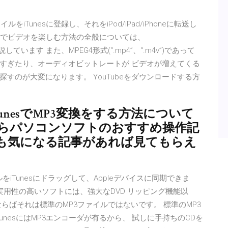
Tunesに登録し、それをiPod/iPad/iPhoneに転送し
Phoneでビデオを楽しむ方法の全般については、
説しています また、MPEG4形式(“.mp4”、“.m4v”)であって
すぎたり、オーディオビットレートが ビデオが増えてくる
すのが大変になります。 YouTubeをダウンロードする方
unesでMP3変換をする方法について
からパソコンソフトのおすすめ操作記
も気になる記事があれば見てもらえ
ァイルをiTunesにドラッグして、Appleデバイスに同期できま
実用性の高いソフトには、強大なDVD リッピング機能以
らばそれは標準のMP3ファイルではないです。 標準のMP3
TunesにはMP3エンコーダが有るから、 試しに手持ちのCDを