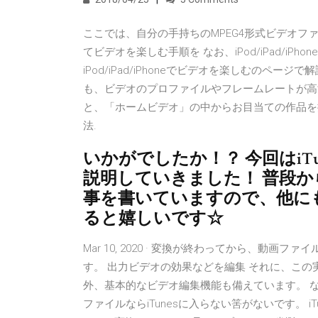
ここでは、自分の手持ちのMPEG4形式ビデオファイルをi
てビデオを楽しむ手順を なお、iPod/iPad/i
iPod/iPad/iPhoneでビデオを楽しむのページで解
も、ビデオのプロファイルやフレームレートが高
と、「ホームビデオ」の中からお目当ての作品を探
法.
いかがでしたか！？ 今回はiT
説明していきました！ 普段
事を書いていますので、他に
ると嬉しいです☆
Mar 10, 2020 · 変換が終わってから、動画フ
す。 出力ビデオの効果などを編集 それに、この
外、基本的なビデオ編集機能も備えています。 な
ファイルならiTunesに入らない筈がないです。 i