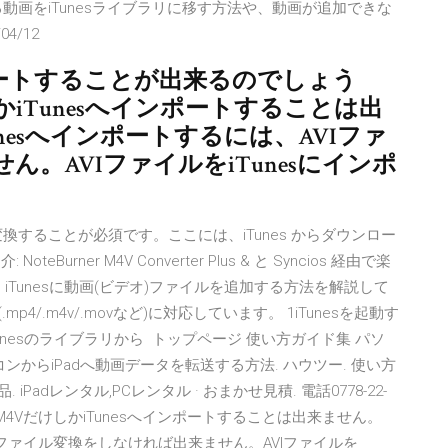
動画をiTunesライブラリに移す方法や、動画が追加できな
4/12
インポートすることが出来るのでしょう
かiTunesへインポートすることは出
nesへインポートするには、AVIファ
。AVIファイルをiTunesにインポ
ルに変換することが必須です。ここには、iTunes からダウンロー
eBurner M4V Converter Plus & と Syncios 経由で楽
4月24日 iTunesに動画(ビデオ)ファイルを追加する方法を解説して
.mp4/.m4v/.movなど)に対応しています。 1iTunesを起動す
 2iTunesのライブラリから トップページ 使い方ガイド集 パソ
コンからiPadへ動画データを転送する方法. ハウツー. 使い方
iPadレンタル,PCレンタル · おまかせ見積. 電話0778-22-
P4・M4VだけしかiTunesへインポートすることは出来ません。
AVIファイル変換をしなければ出来ません。AVIファイルを