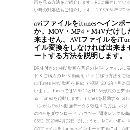
画を見る方法をご紹介します。PCに保存している
い時の対処法もご紹介します。 2019/06/28 2019/0
aviファイルをitunesへ
か。MOV・MP4・M4Vだけし
来ません。AVIファイルをiTu
イル変換をしなければ出来ません
ートする方法を説明します。
DRM 付きの M4V 動画を普通の MP4 ファイ
ド & ご購入の M4V 動画を iPad に移行方法をご紹介: Not
にiTunes M4V 動画を iPad で視聴 2012年
います。iTunesではMPEG-4とH.264形式のビデオ(
る. iTunesを起動します。 iTunesを起動する.
コンからiPadへ動画データを転送する方法. パソ
のPDFをダウンロード. ハウツー. 関連レンタル商品. 
0562. 2020年4月22日 でしょうか。MOV・M
AVIファイルをiTunesへインポートするには、