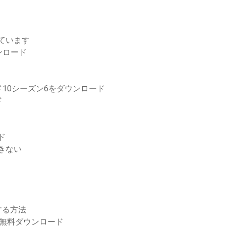
れています
ンロード
10シーズン6をダウンロード
ド
ード
ドできない
する方法
ージ無料ダウンロード