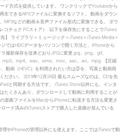
ダウンロード方式を提供しています。 ワンクリックでYoutubeから
再生できるNP3ファイルに変換するソフト。 動画をダウン
P、MP3などの動画＆音声ファイル形式に変換できる。 ダウ
コチョク PCストア）. 以下を保存先にすることでiTunes
 ライブラリ＞ミュージック＞iTunes＞iTunes Media＞
ージではHEICデータをパソコンで開く方法と、iPhoneから
撮影保存を従来どおりJPGに変更 jpg、png、gif、
系】 mp3、mp4、wav、wma、mov、aac、avi、mpg. 【圧縮
を、動画（HEVC）を利用されたい方は②を、写真と動画両
さい。 2019年12月24日 最もスムーズなのは、CDを先
adと同期する方法です。 iTunes Store以外にも、インタ
はたくさんあり、ダウンロードして動画に利用することが
ゾの楽曲ファイルをMacからiPhoneに転送する方法も変更さ
ンロード済みのiTunesストアで購入した楽曲が並んでいる
ファイルの管理やiPhoneの管理以外にも使えます。ここではiTunesで動