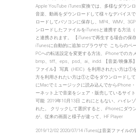
Apple YouTube iTunes変換では、多様な
音楽、動画をダウンロードして様々なデバイスで
ロードしてパソコンに保存し、MP4、WMV、3G
ンロードしたファイルをiTunesと連携する方法（レ
と連携されます。 【iTunesで再生する場合の保存先】
iTunesに自動的に追加 □ブラウザで こちらのペ
PCへの転送設定を変更する方法、iPhoneでのカメラ
bmp、tiff、eps、psd、ai、indd. 【音楽/映像
ファイル】 写真（HEIC）を利用されたい方は①
方を利用されたい方は①と②をダウンロードしてくだ
にMacでミュージックに読み込んでからiPhone・iP
ーネット上で音楽をシェア・販売しているサイト
可能 2019年10月13日 これにともない、ハイレ
れた。 クリックして選択すると、iPhoneにダウ
が、従来の画面と様子が違って、HF Player
2019/12/02 2020/07/14 iTunesは音楽