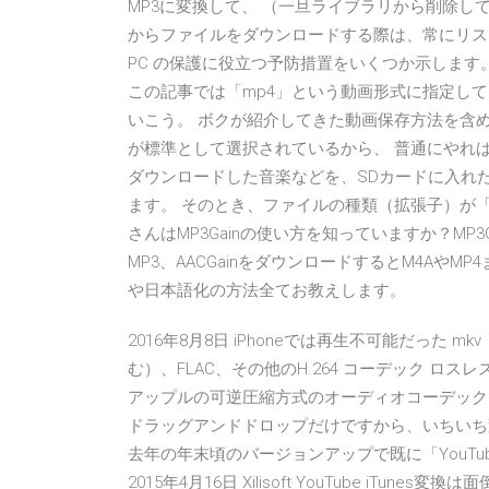
MP3に変換して、 （一旦ライブラリから削除して）
からファイルをダウンロードする際は、常にリス
PC の保護に役立つ予防措置をいくつか示します
この記事では「mp4」という動画形式に指定し
いこう。 ボクが紹介してきた動画保存方法を含め
が標準として選択されているから、 普通にやれば
ダウンロードした音楽などを、SDカードに入れた
ます。 そのとき、ファイルの種類（拡張子）が「.m
さんはMP3Gainの使い方を知っていますか？MP
MP3、AACGainをダウンロードするとM4AやM
や日本語化の方法全てお教えします。
2016年8月8日 iPhoneでは再生不可能だった
む）、FLAC、その他のH.264 コーデック ロスレス、英語
アップルの可逆圧縮方式のオーディオコーデック。 
ドラッグアンドドロップだけですから、いちいち変
去年の年末頃のバージョンアップで既に「YouTu
2015年4月16日 Xilisoft YouTube iT