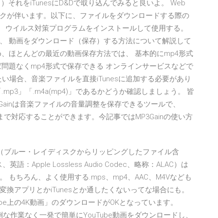
それをiTunesにD&Dで取り込んでみると良いよ。 Web
クが伴います。以下に、ファイルをダウンロードする際の
。 ウイルス対策プログラムをインストールして使用する。
て、 動画をダウンロード（保存）する方法について解説して
、ほとんどの最近の動画保存方法では、 基本的にmp4形式
問題なくmp4形式で保存できる オンラインサービスなどで
い場合、音楽ファイルを直接iTunesに追加する必要があり
p3」「.m4a(mp4)」であるかどうか確認しましょう。 皆
3Gainは音楽ファイルの音量調整を保存できるツールで、
P4まで対応することができます。今記事ではMP3Gainの使い方
 mkv（ブルー・レイディスクからリッピングしたファイル含
：Apple Lossless Audio Codec、略称：ALAC）は
もちろん、よく使用する.mps、mp4、AAC、M4Vなども
換アプリとかiTunesとか通したくないってな場合にも。
be上の4K動画」のダウンロードがOKとなっています。
unes変換は面倒な作業なく一発で簡単にYouTube動画をダウンロードし、